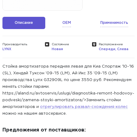
Описание
OEM
Применимость
Производитель
Состояние
Расположение
LYNX
Новая
Спереди, Слева
Стойка амортизатора передняя левая для Киа Спортаж '10-'16
(SL), Хендай Туксон '09-'15 (LM), Ай Икс 35 '09-'15 (LM)
производства Lynx G32909L по цене 3550 руб. Рекомендуем
менять стойки парами.
https://aland.ru/avtoservis/uslugi/diagnostika-remont-hodovoy-
podveski/zamena-stoyki-amortizatora/>Заменить стойки
амортизаторов и
отрегулировать развал-схождения колес
можно на нашем автосервисе.
Предложения от поставщиков: