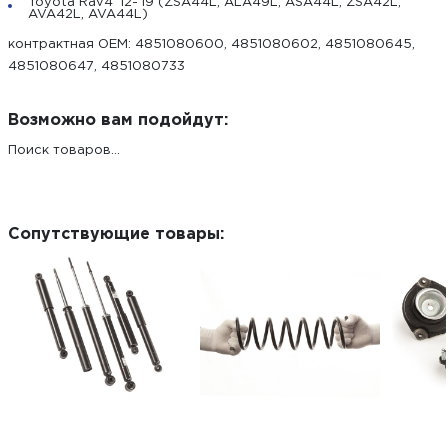
Toyota Rav4 '12-'19 (ZSA44L, ALA49L, ASA44L, ZSA42L,
AVA42L, AVA44L)
контрактная ОЕМ: 4851080600, 4851080602, 4851080645,
4851080647, 4851080733
Возможно вам подойдут:
Поиск товаров...
Сопутствующие товары: