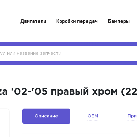
Двигатели
Коробки передач
Бамперы
za '02-'05 правый хром (2
Описание
OEM
При