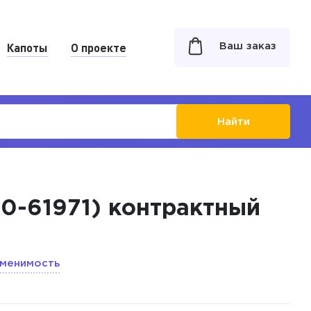
Капоты
О проекте
Ваш заказ
Найти
20-61971) контрактный
менимость