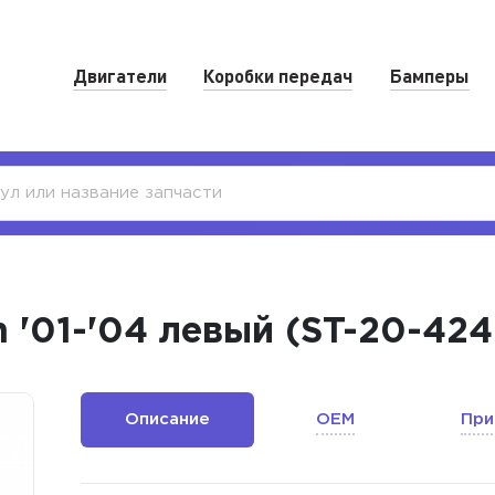
Двигатели
Коробки передач
Бамперы
n '01-'04 левый (ST-20-42
Описание
OEM
При