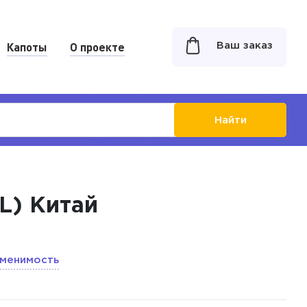
Капоты
О проекте
Ваш заказ
Найти
4L) Китай
менимость