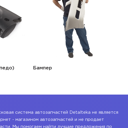
педо)
Бампер
ковая система автозапчастей Detalteka не является
рнет - магазином автозапчастей и не продает
асти. Мы помогаем найти лучшие предложения по