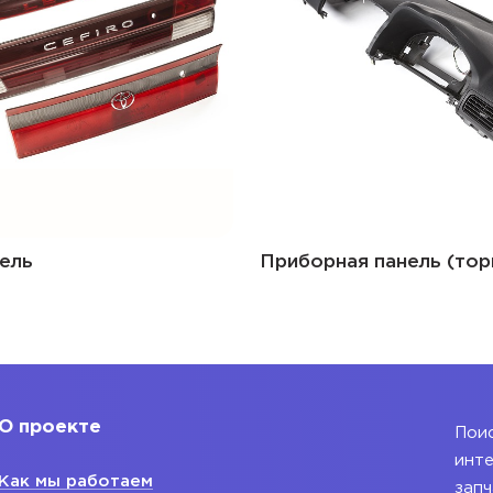
ель
Приборная панель (тор
О проекте
Поис
инте
Как мы работаем
запч