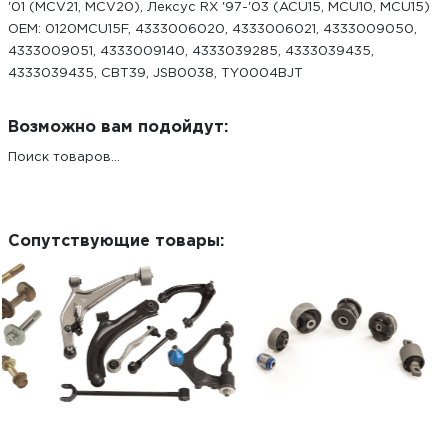
'01 (MCV21, MCV20), Лексус RX '97-'03 (ACU15, MCU10, MCU15)
ОЕМ: 0120MCU15F, 4333006020, 4333006021, 4333009050,
4333009051, 4333009140, 4333039285, 4333039435,
4333039435, CBT39, JSB0038, TY0004BJT
Возможно вам подойдут:
Поиск товаров...
Сопутствующие товары: