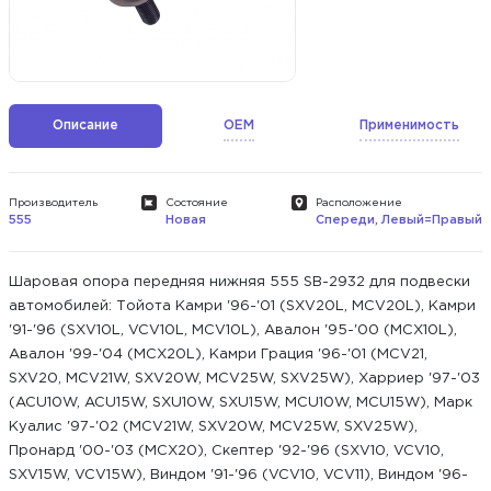
Описание
OEM
Применимость
Производитель
Состояние
Расположение
555
Новая
Спереди, Левый=Правый
Шаровая опора передняя нижняя 555 SB-2932 для подвески
автомобилей: Тойота Камри '96-'01 (SXV20L, MCV20L), Камри
'91-'96 (SXV10L, VCV10L, MCV10L), Авалон '95-'00 (MCX10L),
Авалон '99-'04 (MCX20L), Камри Грация '96-'01 (MCV21,
SXV20, MCV21W, SXV20W, MCV25W, SXV25W), Харриер '97-'03
(ACU10W, ACU15W, SXU10W, SXU15W, MCU10W, MCU15W), Марк
Куалис '97-'02 (MCV21W, SXV20W, MCV25W, SXV25W),
Пронард '00-'03 (MCX20), Скептер '92-'96 (SXV10, VCV10,
SXV15W, VCV15W), Виндом '91-'96 (VCV10, VCV11), Виндом '96-