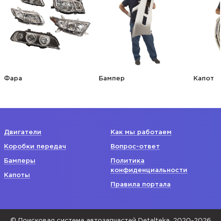
Фара
Бампер
Капот
Двигатели
Как мы работаем
Коробки передач
Вопрос-ответ
Бамперы
Политика
конфиденциальности
Капоты
Правила портала
© Поисковая система автозапчастей Detalteka, 2020-2026