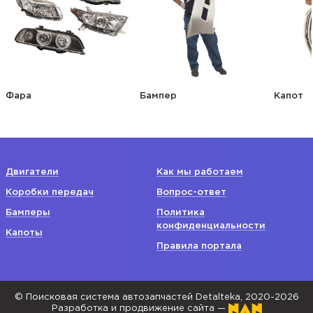
Фара
Бампер
Капот
Двигатели
Как мы работаем
Коробки передач
Вопрос-ответ
Бамперы
Политика
конфиденциальности
Капоты
Правила портала
© Поисковая система автозапчастей Detalteka, 2020-2026
Разработка и продвижение сайта —