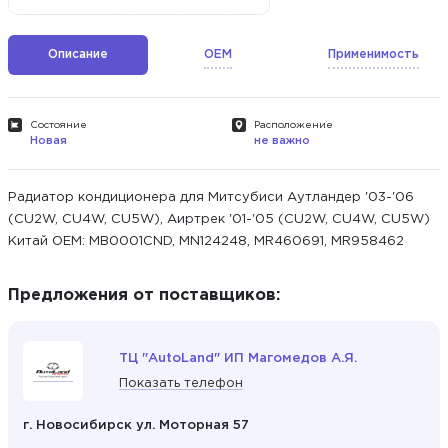
Описание
OEM
Применимость
Состояние
Расположение
Новая
не важно
Радиатор кондиционера для Митсубиси Аутландер '03-'06
(CU2W, CU4W, CU5W), Аиртрек '01-'05 (CU2W, CU4W, CU5W)
Китай ОЕМ: MB0001CND, MN124248, MR460691, MR958462
Предложения от поставщиков:
ТЦ "AutoLand" ИП Магомедов А.Я.
Показать телефон
г. Новосибирск ул. Моторная 57