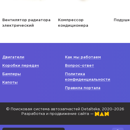
Вентилятор радиатора
Компрессор
Подушк
электрический
кондиционера
Двигатели
Как мы работаем
Коробки передач
Вопрос-ответ
Бамперы
Политика
конфиденциальности
Капоты
Правила портала
© Поисковая система автозапчастей Detalteka, 2020-2026
Разработка и продвижение сайта —