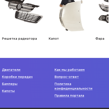
Решетка радиатора
Капот
Фара
Двигатели
Как мы работаем
Коробки передач
Вопрос-ответ
Бамперы
Политика
конфиденциальности
Капоты
Правила портала