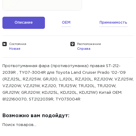
Описание
OEM
Применимость
Состояние
Расположение
Новая
Справа
Протвотуманная фара (противотуманка) правая ST-212-
2039R , TY07-3004R для Toyota Land Cruiser Prado '02-'09
(RZJ125L, RZJ125W, GRJ120, LJ120L, RZJ120L, RZJ120W, VZJ125W,
VZJ120W, VZJ121W, KZJ120, TRJ125W, TRJ120L, TRJ120W,
GRJ121W, GRJ120W, KDJ125L, KDJ120L, KDJ121W) Китай ОЕМ:
8122160070, ST2122039R, TY073004R
Возможно вам подойдут:
Поиск товаров...