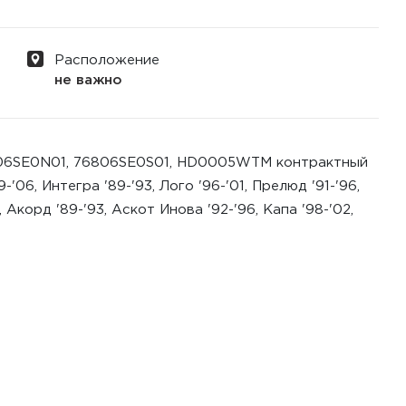
Расположение
не важно
806SE0N01, 76806SE0S01, HD0005WTM контрактный
'06, Интегра '89-'93, Лого '96-'01, Прелюд '91-'96,
, Акорд '89-'93, Аскот Инова '92-'96, Капа '98-'02,