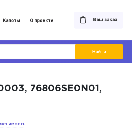
Капоты
О проекте
Ваш заказ
Найти
0003, 76806SE0N01,
менимость