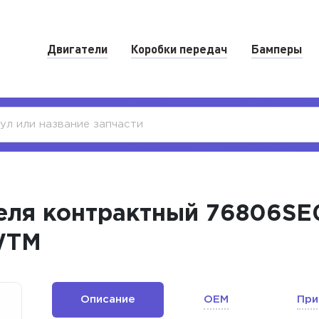
Двигатели
Коробки передач
Бамперы
еля контрактный 76806SE
WTM
Описание
OEM
При