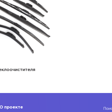
еклоочистителя
О проекте
Поис