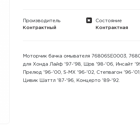
Производитель
Состояние
Контрактный
Контрактная
Моторчик бачка омывателя 76806SE0003, 76
для Хонда Лайф '97-'98, Шрв '98-'06, Инсайт '99-
Прелюд '96-'00, S-MX '96-'02, Степвагон '96-'01
Цивик Шаттл '87-'96, Концерто '89-'92.