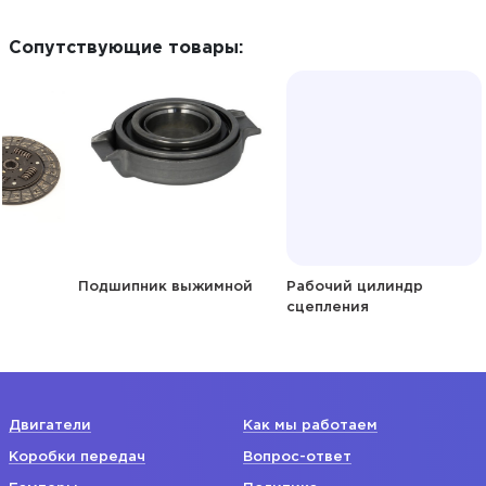
Сопутствующие товары:
Подшипник выжимной
Рабочий цилиндр
Коро
сцепления
Двигатели
Как мы работаем
Коробки передач
Вопрос-ответ