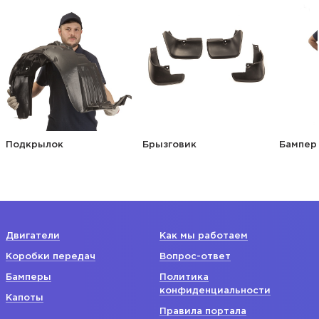
Подкрылок
Брызговик
Бампер
Двигатели
Как мы работаем
Коробки передач
Вопрос-ответ
Бамперы
Политика
конфиденциальности
Капоты
Правила портала