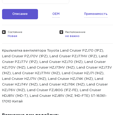
Описание
OEM
Применимость
Состояние
Расположение
Новая
не важно
Крыльчатка вентилятора Toyota Land Cruiser PZJ70 (1PZ),
Land Cruiser PZJ70V (1PZ), Land Cruiser PZJ77HV (1PZ), Land
Cruiser PZJ77V (1PZ), Land Cruiser HZJ70 (1HZ), Land Cruiser
HZJ70V (1HZ), Land Cruiser HZJ73HV (1HZ), Land Cruiser HZJ73V
(1HZ), Land Cruiser HZJ77HV (1HZ), Land Cruiser HZJ71 (1HZ),
Land Cruiser HZJ71V (1HZ), Land Cruiser HZJ74K (1HZ), Land
Cruiser HZJ74V (1HZ), Land Cruiser HZJ76K (1HZ), Land Cruiser
HZJ76V (1HZ), Land Cruiser FZJ80G (1FZ-FE), Land Cruiser
HDJ81V (1HD-T), Land Cruiser HZJ81V (1HZ, 1HD-FTE) ST-16361-
17010 Китай