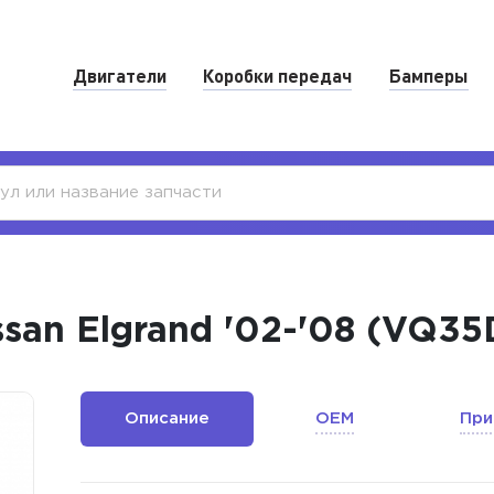
Двигатели
Коробки передач
Бамперы
ssan Elgrand '02-'08 (VQ3
Описание
OEM
При