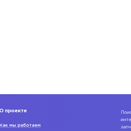
О проекте
Поис
инте
Как мы работаем
запч