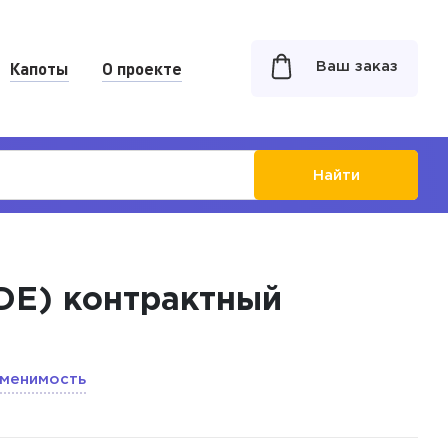
Капоты
О проекте
Ваш заказ
Найти
5DE) контрактный
менимость