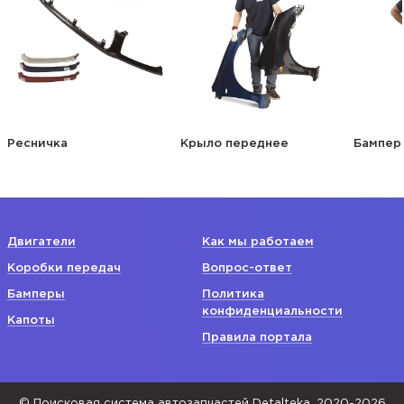
Ресничка
Крыло переднее
Бампер
Двигатели
Как мы работаем
Коробки передач
Вопрос-ответ
Бамперы
Политика
конфиденциальности
Капоты
Правила портала
© Поисковая система автозапчастей Detalteka, 2020-2026