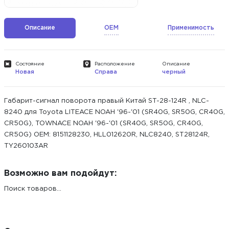
Описание
OEM
Применимость
Состояние
Расположение
Описание
Новая
Справа
черный
Габарит-сигнал поворота правый Китай ST-28-124R , NLC-
8240 для Toyota LITEACE NOAH '96-'01 (SR40G, SR50G, CR40G,
CR50G), TOWNACE NOAH '96-'01 (SR40G, SR50G, CR40G,
CR50G) ОЕМ: 8151128230, HLL012620R, NLC8240, ST28124R,
TY260103AR
Возможно вам подойдут:
Поиск товаров...