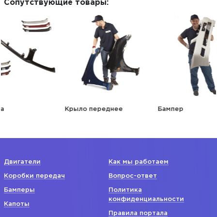
Сопутствующие товары:
Крыло переднее
Бампер
Капо
Двигатели
Как мы работаем
Коробки передач
Вопрос-ответ
Бамперы
Политика
конфиденциальности
Капоты
Правила портала