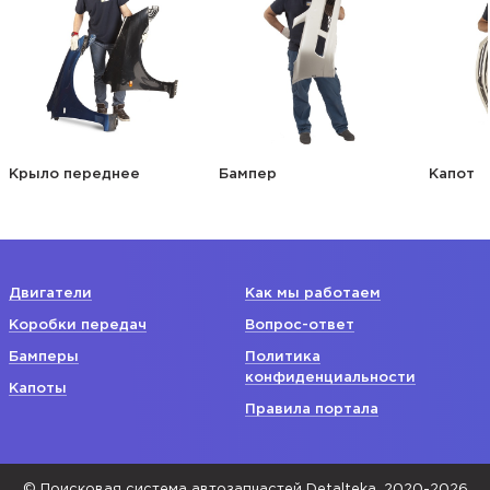
Крыло переднее
Бампер
Капот
Двигатели
Как мы работаем
Коробки передач
Вопрос-ответ
Бамперы
Политика
конфиденциальности
Капоты
Правила портала
© Поисковая система автозапчастей Detalteka, 2020-2026