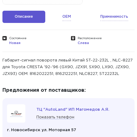
Описание
OEM
Применимость
Состояние
Расположение
Новая
Слева
Габарит-сигнал поворота левый Китай ST-22-232L , NLC-8227
для Toyota CRESTA '92-'96 (GX90, JZX91, SX90, LX90, JZX90,
JZX93) ОЕМ: 8162022251, 8162122251, NLC8227, ST22232L
Предложения от поставщиков:
ТЦ "AutoLand" ИП Магомедов А.Я.
Показать телефон
г. Новосибирск ул. Моторная 57