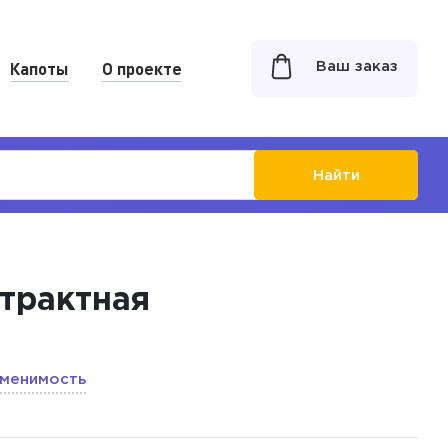
Капоты
О проекте
Ваш заказ
Найти
нтрактная
менимость