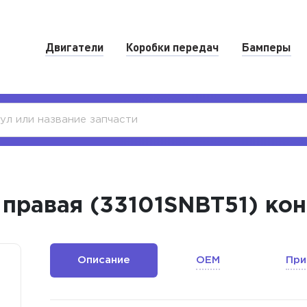
Двигатели
Коробки передач
Бамперы
2 правая (33101SNBT51) ко
Описание
OEM
При