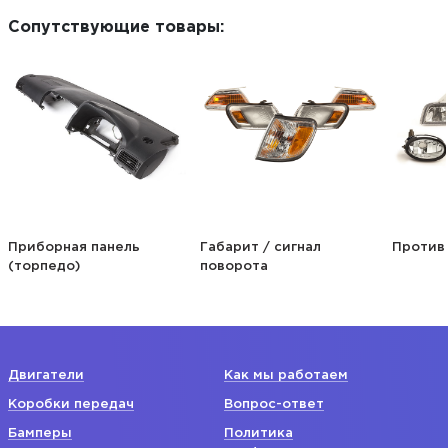
Сопутствующие товары:
Габарит / сигнал
Противотуманная фара
поворота
Двигатели
Как мы работаем
Коробки передач
Вопрос-ответ
Бамперы
Политика