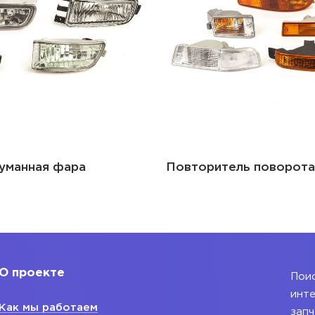
уманная фара
Повторитель поворота
О проекте
Поис
инте
Как мы работаем
запч