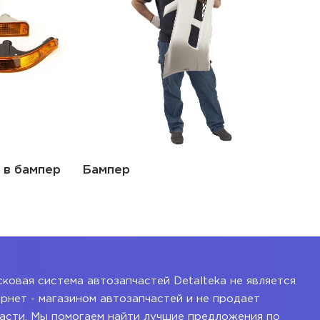
 в бампер
Бампер
ковая система автозапчастей Detalteka не является
рнет - магазином автозапчастей и не продает
асти. Мы помогаем найти лучшие предложения по