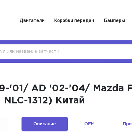
Двигатели
Коробки передач
Бамперы
9-'01/ AD '02-'04/ Mazda F
, NLC-1312) Китай
Описание
OEM
При