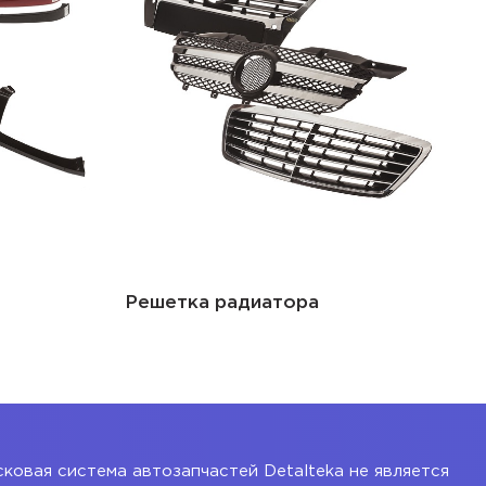
Решетка радиатора
ковая система автозапчастей Detalteka не является