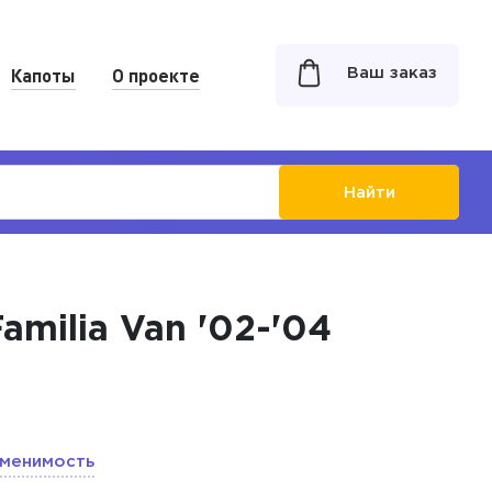
Капоты
О проекте
Ваш заказ
Найти
amilia Van '02-'04
менимость