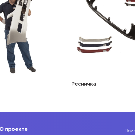
Ресничка
О проекте
Поис