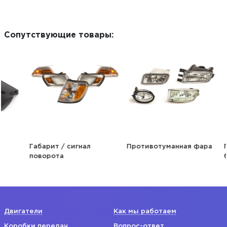
Сопутствующие товары:
Габарит / сигнал
Противотуманная фара
Повтор
поворота
бампер
Двигатели
Как мы работаем
Коробки передач
Вопрос-ответ