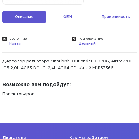
Описание
OEM
Применимость
Состояние
Расположение
Новая
Цельный
Диффузор радиатора Mitsubishi Outlander '03-'06, Airtrek '01-
'05 2,0L 4G63 DOHC, 2,4L 4G64 GDI Китай MN153366
Возможно вам подойдут:
Поиск товаров...
Двигатели
Как мы работаем