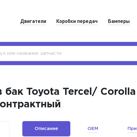
Двигатели
Коробки передач
Бамперы
ак Toyota Tercel/ Corolla I
Контрактный
Описание
OEM
При