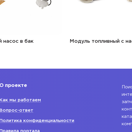
 насос в бак
Модуль топливный с н
О проекте
Поис
инте
Как мы работаем
запч
конт
Вопрос-ответ
ката
Политика конфиденциальности
ком
Правила портала