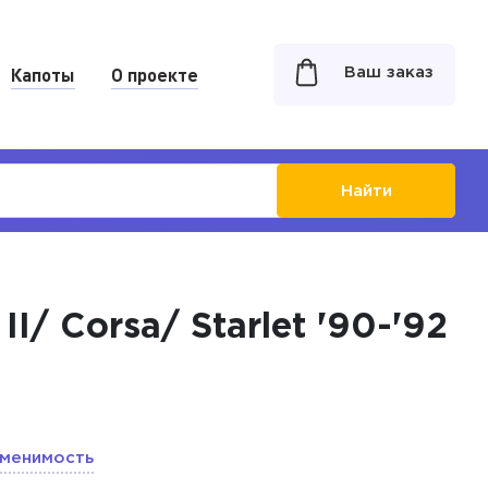
Капоты
О проекте
Ваш заказ
Найти
I/ Corsa/ Starlet '90-'92
менимость