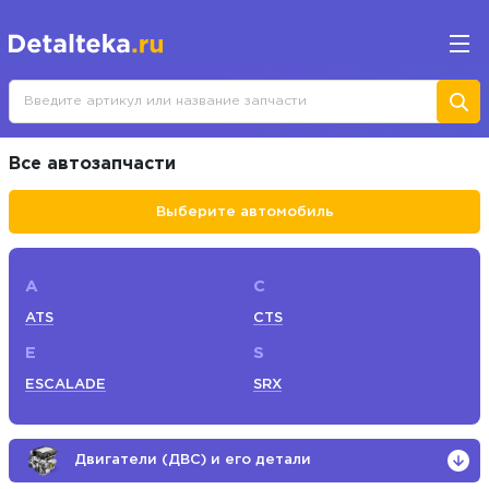
Все автозапчасти
Выберите автомобиль
A
C
ATS
CTS
E
S
ESCALADE
SRX
Двигатели (ДВС) и его детали