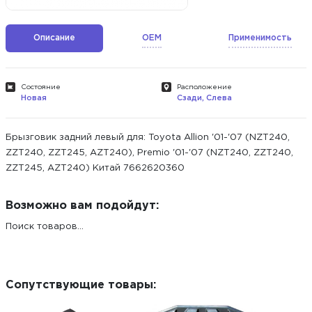
Описание
OEM
Применимость
Состояние
Расположение
Новая
Сзади, Слева
Брызговик задний левый для: Toyota Allion '01-'07 (NZT240,
ZZT240, ZZT245, AZT240), Premio '01-'07 (NZT240, ZZT240,
ZZT245, AZT240) Китай 7662620360
Возможно вам подойдут:
Поиск товаров...
Сопутствующие товары: