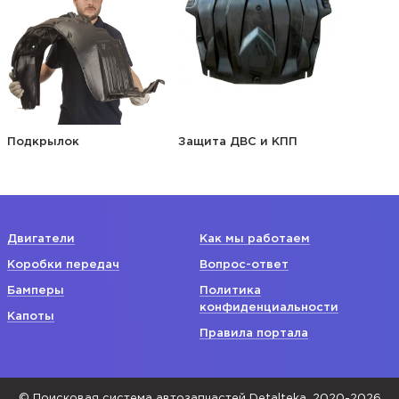
Подкрылок
Защита ДВС и КПП
Двигатели
Как мы работаем
Коробки передач
Вопрос-ответ
Бамперы
Политика
конфиденциальности
Капоты
Правила портала
© Поисковая система автозапчастей Detalteka, 2020-2026