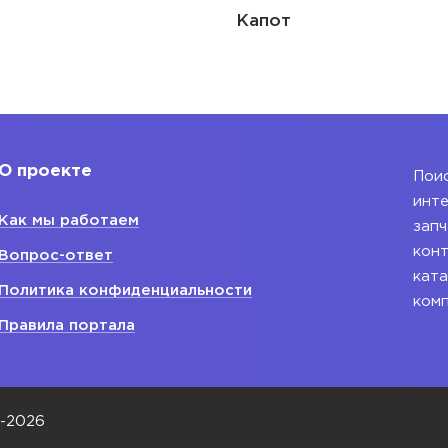
Капот
О проекте
Поис
инте
Как мы работаем
запч
конт
Вопрос-ответ
ката
Политика конфиденциальности
ком
Правила портала
0-2026