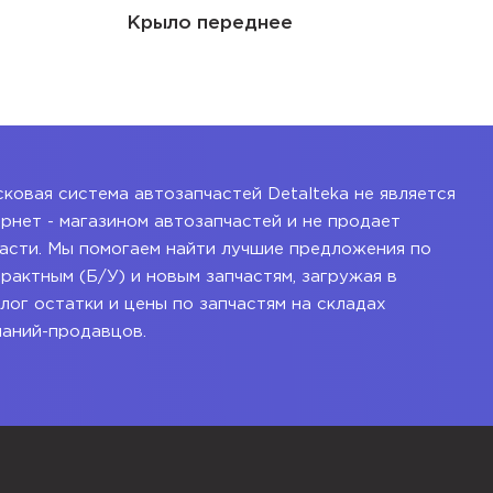
Крыло переднее
ковая система автозапчастей Detalteka не является
рнет - магазином автозапчастей и не продает
асти. Мы помогаем найти лучшие предложения по
рактным (Б/У) и новым запчастям, загружая в
лог остатки и цены по запчастям на складах
паний-продавцов.