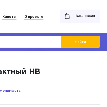
Капоты
О проекте
Ваш заказ
Найти
рактный HB
менимость