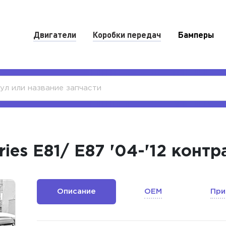
Двигатели
Коробки передач
Бамперы
ies E81/ E87 '04-'12 конт
Описание
OEM
При