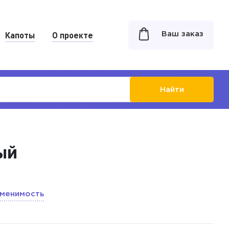
Капоты
О проекте
Ваш заказ
Найти
ый
менимость