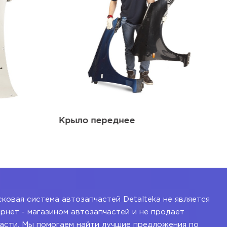
Крыло переднее
ковая система автозапчастей Detalteka не является
рнет - магазином автозапчастей и не продает
асти. Мы помогаем найти лучшие предложения по