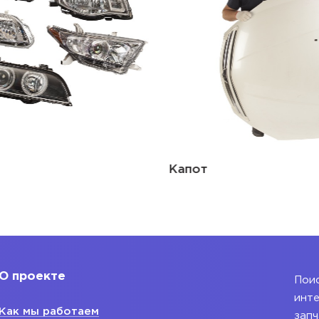
Капот
О проекте
Поис
инте
Как мы работаем
запч