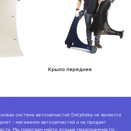
Крыло переднее
ковая система автозапчастей Detalteka не является
рнет - магазином автозапчастей и не продает
асти. Мы помогаем найти лучшие предложения по