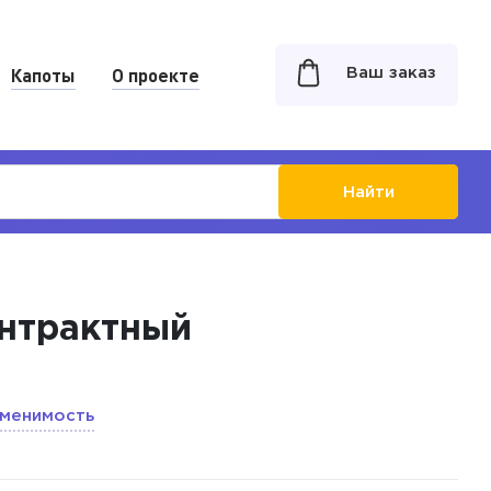
Капоты
О проекте
Ваш заказ
Найти
онтрактный
менимость