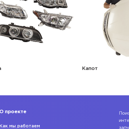
Капот
О проекте
Поис
инте
Как мы работаем
запч