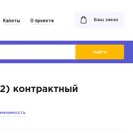
Капоты
О проекте
Ваш заказ
Найти
12) контрактный
менимость