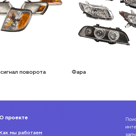
Капот
О проекте
Поис
инте
Как мы работаем
запч