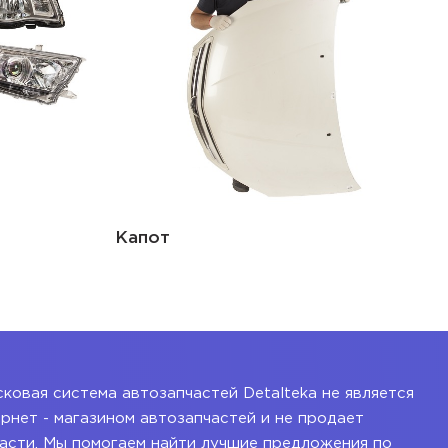
Крыло переднее
ковая система автозапчастей Detalteka не является
рнет - магазином автозапчастей и не продает
асти. Мы помогаем найти лучшие предложения по