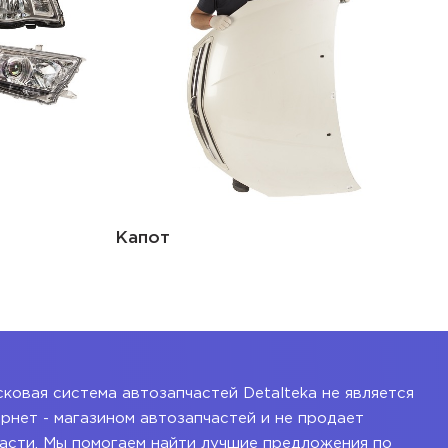
Крыло переднее
ковая система автозапчастей Detalteka не является
рнет - магазином автозапчастей и не продает
асти. Мы помогаем найти лучшие предложения по