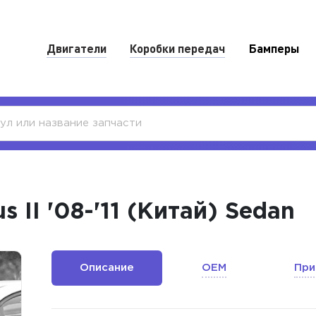
Двигатели
Коробки передач
Бамперы
 II '08-'11 (Китай) Sedan
Описание
OEM
При