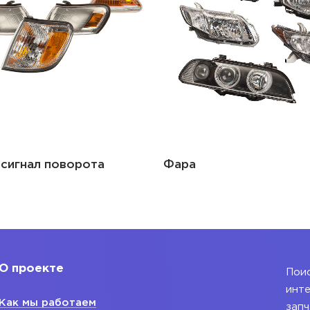
Капот
О проекте
Поис
инте
Как мы работаем
запч