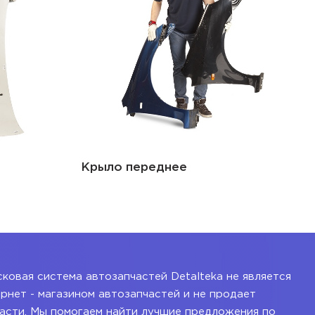
Крыло переднее
ковая система автозапчастей Detalteka не является
рнет - магазином автозапчастей и не продает
асти. Мы помогаем найти лучшие предложения по