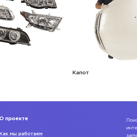
Капот
О проекте
Поис
инте
Как мы работаем
запч