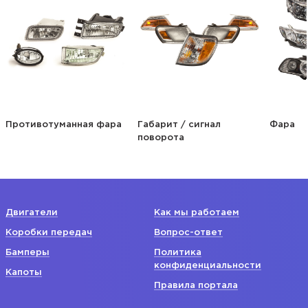
Противотуманная фара
Габарит / сигнал
Фара
поворота
Двигатели
Как мы работаем
Коробки передач
Вопрос-ответ
Бамперы
Политика
конфиденциальности
Капоты
Правила портала