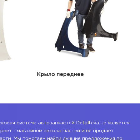
Крыло переднее
ковая система автозапчастей Detalteka не является
рнет - магазином автозапчастей и не продает
асти. Мы помогаем найти лучшие предложения по