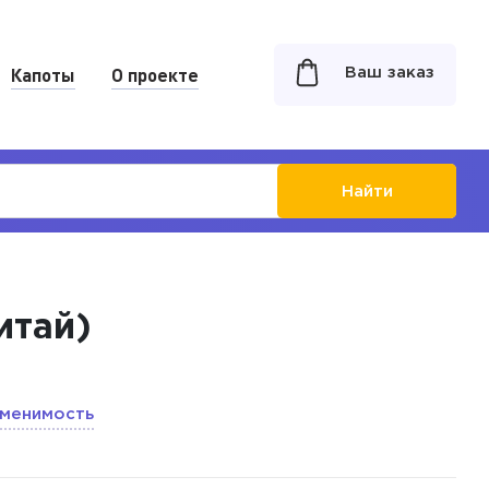
Капоты
О проекте
Ваш заказ
Найти
итай)
менимость