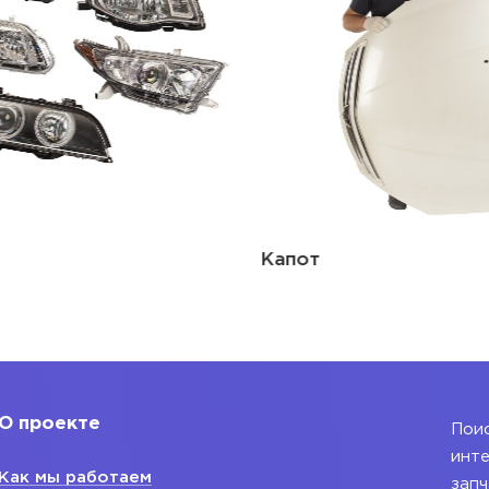
Капот
О проекте
Поис
инте
Как мы работаем
запч