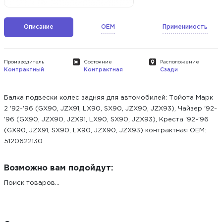
Описание
OEM
Применимость
Производитель
Состояние
Расположение
Контрактный
Контрактная
Сзади
Балка подвески колес задняя для автомобилей: Тойота Марк
2 '92-'96 (GX90, JZX91, LX90, SX90, JZX90, JZX93), Чайзер '92-
'96 (GX90, JZX90, JZX91, LX90, SX90, JZX93), Креста '92-'96
(GX90, JZX91, SX90, LX90, JZX90, JZX93) контрактная ОЕМ:
5120622130
Возможно вам подойдут:
Поиск товаров...