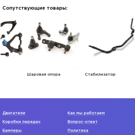
Сопутствующие товары:
Шаровая опора
Стабилизатор
Стойк
Двигатели
Как мы работаем
Коробки передач
Вопрос-ответ
Бамперы
Политика