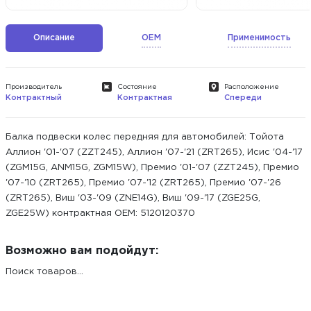
Описание
OEM
Применимость
Производитель
Состояние
Расположение
Контрактный
Контрактная
Спереди
Балка подвески колес передняя для автомобилей: Тойота
Аллион '01-'07 (ZZT245), Аллион '07-'21 (ZRT265), Исис '04-'17
(ZGM15G, ANM15G, ZGM15W), Премио '01-'07 (ZZT245), Премио
'07-'10 (ZRT265), Премио '07-'12 (ZRT265), Премио '07-'26
(ZRT265), Виш '03-'09 (ZNE14G), Виш '09-'17 (ZGE25G,
ZGE25W) контрактная ОЕМ: 5120120370
Возможно вам подойдут:
Поиск товаров...