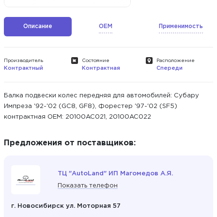
Описание
OEM
Применимость
Производитель
Состояние
Расположение
Контрактный
Контрактная
Спереди
Балка подвески колес передняя для автомобилей: Субару
Импреза '92-'02 (GC8, GF8), Форестер '97-'02 (SF5)
контрактная ОЕМ: 20100AC021, 20100AC022
Предложения от поставщиков:
ТЦ "AutoLand" ИП Магомедов А.Я.
Показать телефон
г. Новосибирск ул. Моторная 57