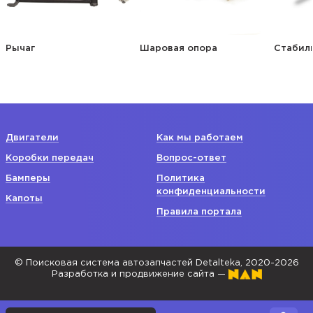
Рычаг
Шаровая опора
Стабил
Двигатели
Как мы работаем
Коробки передач
Вопрос-ответ
Бамперы
Политика
конфиденциальности
Капоты
Правила портала
© Поисковая система автозапчастей Detalteka, 2020-2026
Разработка и продвижение сайта —