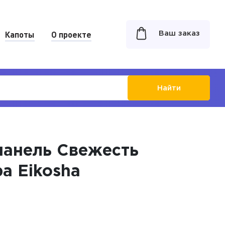
Капоты
О проекте
Ваш заказ
Найти
панель Свежесть
а Eikosha