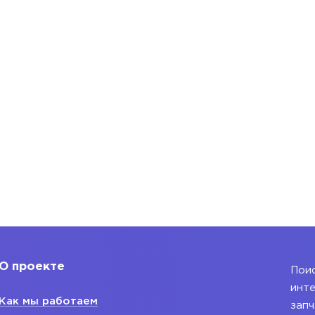
О проекте
Поис
инте
Как мы работаем
запч