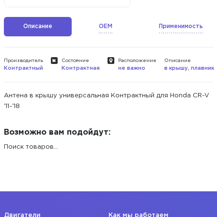
Описание
OEM
Применимость
Производитель
Состояние
Расположение
Описание
Контрактный
Контрактная
не важно
в крышу, плавник
Антена в крышу универсальная Контрактный для Honda CR-V
'11-'18
Возможно вам подойдут:
Поиск товаров...
Двигатели
Как мы работаем