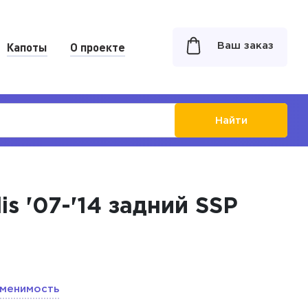
Капоты
О проекте
Ваш заказ
Найти
s '07-'14 задний SSP
менимость