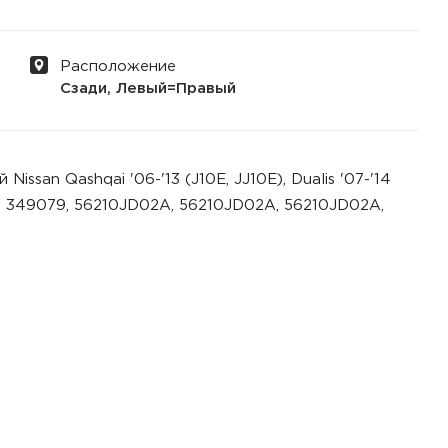
Расположение
Сзади, Левый=Правый
ssan Qashqai '06-'13 (J10E, JJ10E), Dualis '07-'14
М: 349079, 56210JD02A, 56210JD02A, 56210JD02A,