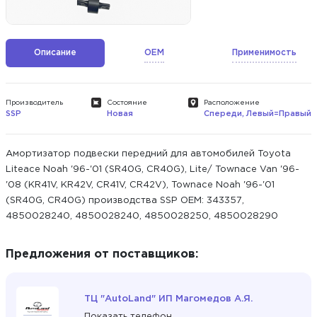
Описание
OEM
Применимость
Производитель
Состояние
Расположение
SSP
Новая
Спереди, Левый=Правый
Амортизатор подвески передний для автомобилей Toyota
Liteace Noah '96-'01 (SR40G, CR40G), Lite/ Townace Van '96-
'08 (KR41V, KR42V, CR41V, CR42V), Townace Noah '96-'01
(SR40G, CR40G) производства SSP ОЕМ: 343357,
4850028240, 4850028240, 4850028250, 4850028290
Предложения от поставщиков:
ТЦ "AutoLand" ИП Магомедов А.Я.
Показать телефон