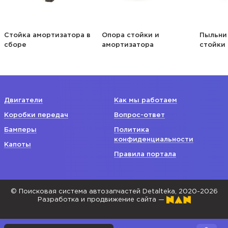
Стойка амортизатора в
Опора стойки и
Пыльни
сборе
амортизатора
стойки
Двигатели
Как мы работаем
Коробки передач
Вопрос-ответ
Бамперы
Политика
конфиденциальности
Капоты
Правила портала
© Поисковая система автозапчастей Detalteka, 2020-2026
Разработка и продвижение сайта —