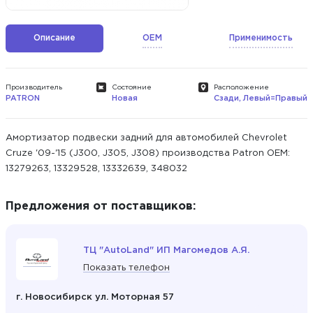
Описание
OEM
Применимость
Производитель
Состояние
Расположение
PATRON
Новая
Сзади, Левый=Правый
Амортизатор подвески задний для автомобилей Chevrolet
Cruze '09-'15 (J300, J305, J308) производства Patron ОЕМ:
13279263, 13329528, 13332639, 348032
Предложения от поставщиков:
ТЦ "AutoLand" ИП Магомедов А.Я.
Показать телефон
г. Новосибирск ул. Моторная 57