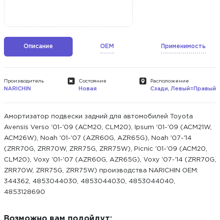
Описание
OEM
Применимость
Производитель
Состояние
Расположение
NARICHIN
Новая
Сзади, Левый=Правый
Амортизатор подвески задний для автомобилей Toyota
Avensis Verso '01-'09 (ACM20, CLM20), Ipsum '01-'09 (ACM21W,
ACM26W), Noah '01-'07 (AZR60G, AZR65G), Noah '07-'14
(ZRR70G, ZRR70W, ZRR75G, ZRR75W), Picnic '01-'09 (ACM20,
CLM20), Voxy '01-'07 (AZR60G, AZR65G), Voxy '07-'14 (ZRR70G,
ZRR70W, ZRR75G, ZRR75W) производства NARICHIN ОЕМ:
344362, 4853044030, 4853044030, 4853044040,
4853128690
Возможно вам подойдут: