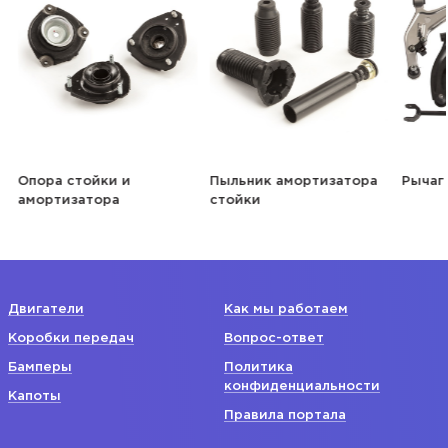
Опора стойки и
Пыльник амортизатора
Рычаг
амортизатора
стойки
Двигатели
Как мы работаем
Коробки передач
Вопрос-ответ
Бамперы
Политика
конфиденциальности
Капоты
Правила портала