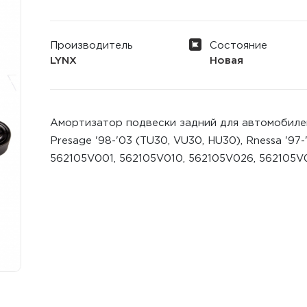
Производитель
Состояние
LYNX
Новая
Амортизатор подвески задний для автомобилей N
Presage '98-'03 (TU30, VU30, HU30), Rnessa '9
562105V001, 562105V010, 562105V026, 562105V