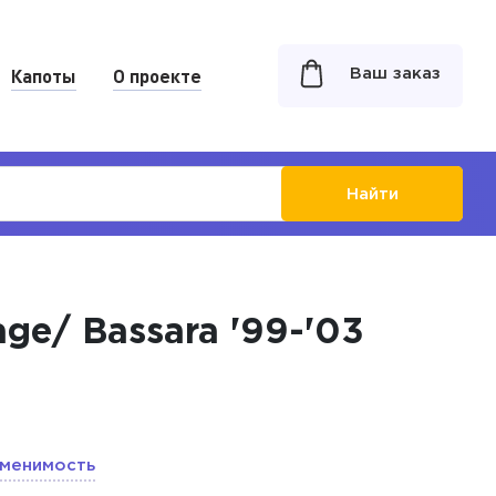
Капоты
О проекте
Ваш заказ
Найти
ge/ Bassara '99-'03
менимость