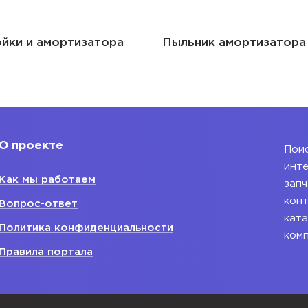
Пыльник амортизатора стойки
Рычаг
О проекте
Поис
инте
Как мы работаем
запч
конт
Вопрос-ответ
ката
Политика конфиденциальности
ком
Правила портала