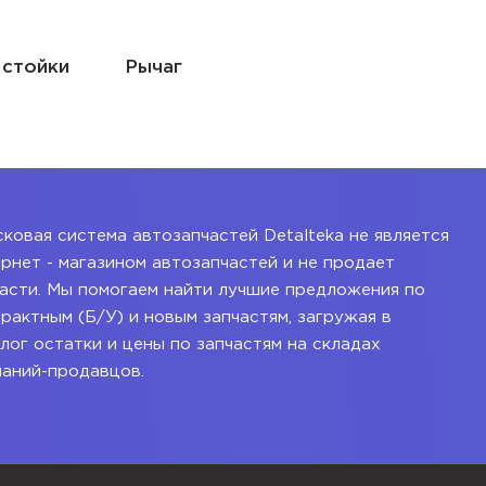
Пружина подвески
ковая система автозапчастей Detalteka не является
рнет - магазином автозапчастей и не продает
асти. Мы помогаем найти лучшие предложения по
рактным (Б/У) и новым запчастям, загружая в
лог остатки и цены по запчастям на складах
паний-продавцов.