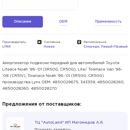
Описание
OEM
Применимость
Производитель
Состояние
Расположение
LYNX
Новая
Спереди, Левый=Правый
Амортизатор подвески передний для автомобилей Toyota
Liteace Noah '96-'01 (SR50G, CR50G), Lite/ Townace Van '96-
'08 (CR51V), Townace Noah '96-'01 (SR50G, CR50G)
производства Lynx ОЕМ: 4850029675, 343359, 4850028260,
4850028260, 4850028270
Предложения от поставщиков:
ТЦ "AutoLand" ИП Магомедов А.Я.
Показать телефон