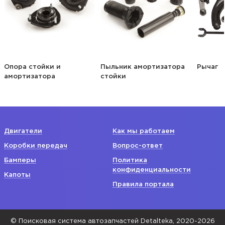
Опора стойки и
Пыльник амортизатора
Рычаг
амортизатора
стойки
Двигатели
Как мы работаем
Коробки передач
Вопрос-ответ
Бамперы
Политика
конфиденциальности
Капоты
Правила портала
© Поисковая система автозапчастей Detalteka, 2020-2026